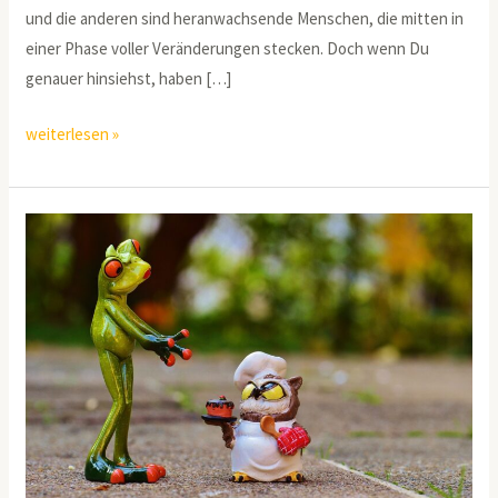
und die anderen sind heranwachsende Menschen, die mitten in
einer Phase voller Veränderungen stecken. Doch wenn Du
genauer hinsiehst, haben […]
weiterlesen »
Mehr
als
Worte:
5
Wege,
um
das
Herz
Deines
Kindes