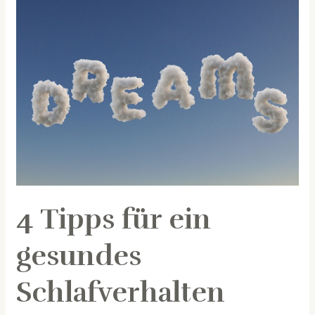
4
Tipps
für
ein
gesundes
Schlafverhalten
Deines
Kindes
4 Tipps für ein
gesundes
Schlafverhalten