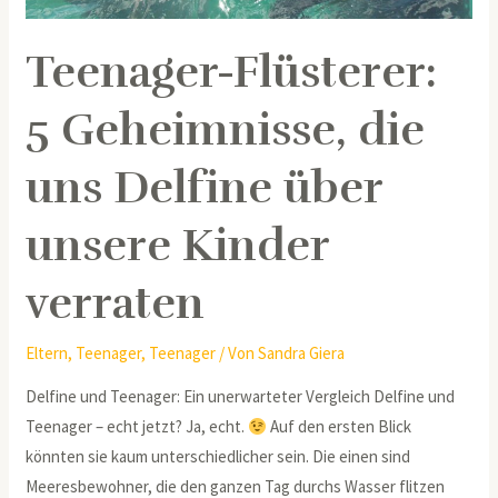
über
unsere
Teenager-Flüsterer:
Kinder
verraten
5 Geheimnisse, die
uns Delfine über
unsere Kinder
verraten
Eltern
,
Teenager
,
Teenager
/ Von
Sandra Giera
Delfine und Teenager: Ein unerwarteter Vergleich Delfine und
Teenager – echt jetzt? Ja, echt.
Auf den ersten Blick
könnten sie kaum unterschiedlicher sein. Die einen sind
Meeresbewohner, die den ganzen Tag durchs Wasser flitzen