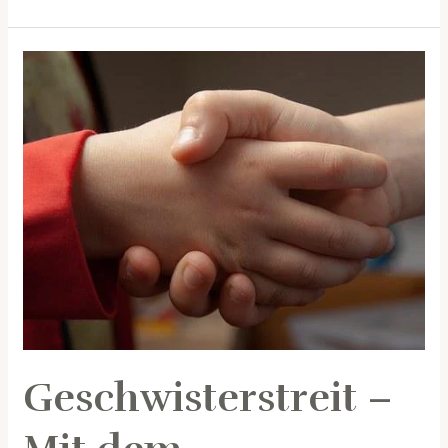
Geschwisterstreit
–
Mit
dem
Ehrlichkeitswettbewerb
gewinnt
jeder!
Geschwisterstreit –