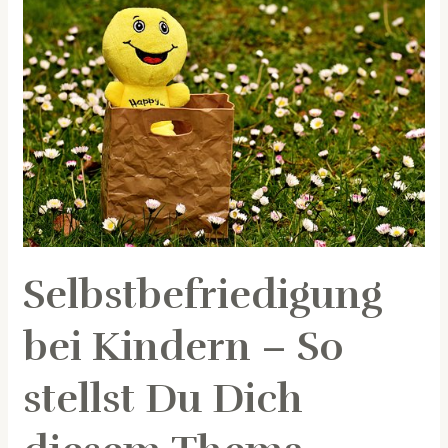
bei
Kindern
–
So
stellst
Du
Dich
diesem
Thema
Selbstbefriedigung
bei Kindern – So
stellst Du Dich