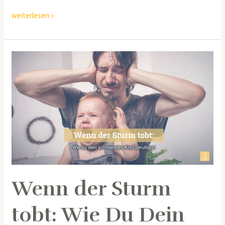
weiterlesen »
Wenn
der
Sturm
tobt:
Wie
Du
Dein
schreiendes
Kind
beruhigst
Wenn der Sturm
tobt: Wie Du Dein