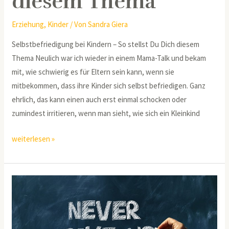
diesem Thema
Erziehung
,
Kinder
/ Von
Sandra Giera
Selbstbefriedigung bei Kindern – So stellst Du Dich diesem
Thema Neulich war ich wieder in einem Mama-Talk und bekam
mit, wie schwierig es für Eltern sein kann, wenn sie
mitbekommen, dass ihre Kinder sich selbst befriedigen. Ganz
ehrlich, das kann einen auch erst einmal schocken oder
zumindest irritieren, wenn man sieht, wie sich ein Kleinkind
weiterlesen »
Ausdauer
–
wichtiger
als