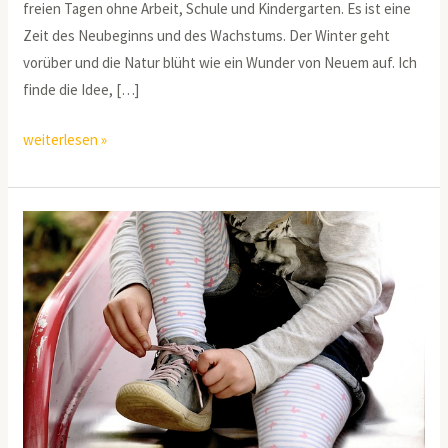
freien Tagen ohne Arbeit, Schule und Kindergarten. Es ist eine
Zeit des Neubeginns und des Wachstums. Der Winter geht
vorüber und die Natur blüht wie ein Wunder von Neuem auf. Ich
finde die Idee, […]
weiterlesen »
Hilf
mir
es
selbst
zu
tun!
Kinder
können
selbstständig