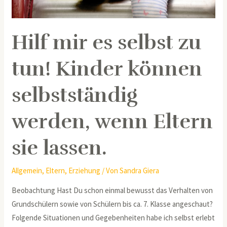
werden,
wenn
Hilf mir es selbst zu
Eltern
sie
tun! Kinder können
lassen.
selbstständig
werden, wenn Eltern
sie lassen.
Allgemein
,
Eltern
,
Erziehung
/ Von
Sandra Giera
Beobachtung Hast Du schon einmal bewusst das Verhalten von
Grundschülern sowie von Schülern bis ca. 7. Klasse angeschaut?
Folgende Situationen und Gegebenheiten habe ich selbst erlebt