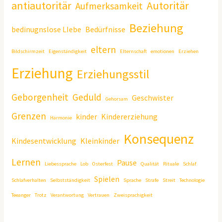
antiautoritär
Autoritär
Aufmerksamkeit
Beziehung
bedinugnslose LIebe
Bedürfnisse
eltern
Bildschirmzeit
Eigenständigkeit
Elternschaft
emotionen
Erziehen
Erziehung
Erziehungsstil
Geborgenheit
Geduld
Geschwister
Gehorsam
Grenzen
kinder
Kindererziehung
Harmonie
Konsequenz
Kindesentwicklung
Kleinkinder
Lernen
Pause
Liebessprache
Lob
Osterfest
Qualität
Rituale
Schlaf
Spielen
Schlafverhalten
Selbstständigkeit
Sprache
Strafe
Streit
Technologie
Teeanger
Trotz
Verantwortung
Vertrauen
Zweisprachigkeit