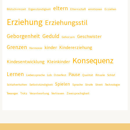
eltern
Bildschirmzeit
Eigenständigkeit
Elternschaft
emotionen
Erziehen
Erziehung
Erziehungsstil
Geborgenheit
Geduld
Geschwister
Gehorsam
Grenzen
kinder
Kindererziehung
Harmonie
Konsequenz
Kindesentwicklung
Kleinkinder
Lernen
Pause
Liebessprache
Lob
Osterfest
Qualität
Rituale
Schlaf
Spielen
Schlafverhalten
Selbstständigkeit
Sprache
Strafe
Streit
Technologie
Teeanger
Trotz
Verantwortung
Vertrauen
Zweisprachigkeit