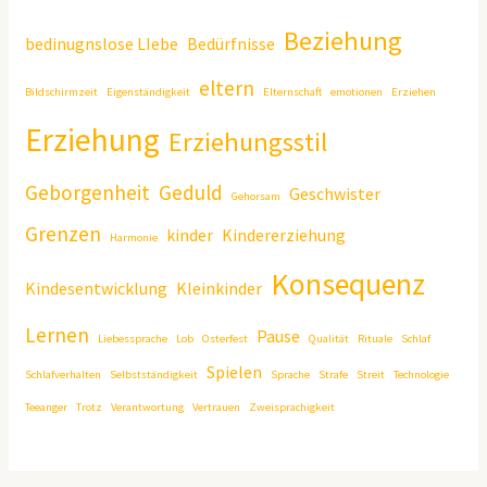
Beziehung
bedinugnslose LIebe
Bedürfnisse
eltern
Bildschirmzeit
Eigenständigkeit
Elternschaft
emotionen
Erziehen
Erziehung
Erziehungsstil
Geborgenheit
Geduld
Geschwister
Gehorsam
Grenzen
kinder
Kindererziehung
Harmonie
Konsequenz
Kindesentwicklung
Kleinkinder
Lernen
Pause
Liebessprache
Lob
Osterfest
Qualität
Rituale
Schlaf
Spielen
Schlafverhalten
Selbstständigkeit
Sprache
Strafe
Streit
Technologie
Teeanger
Trotz
Verantwortung
Vertrauen
Zweisprachigkeit