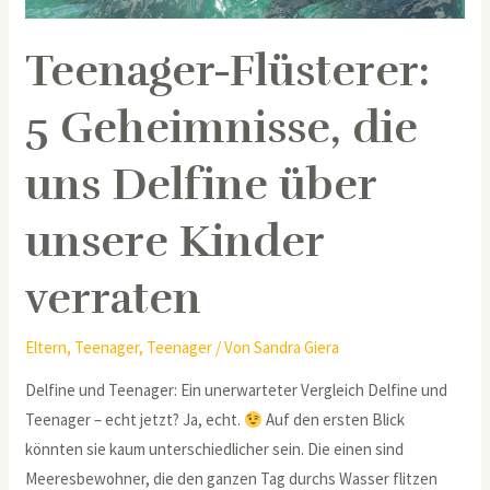
über
unsere
Teenager-Flüsterer:
Kinder
verraten
5 Geheimnisse, die
uns Delfine über
unsere Kinder
verraten
Eltern
,
Teenager
,
Teenager
/ Von
Sandra Giera
Delfine und Teenager: Ein unerwarteter Vergleich Delfine und
Teenager – echt jetzt? Ja, echt.
Auf den ersten Blick
könnten sie kaum unterschiedlicher sein. Die einen sind
Meeresbewohner, die den ganzen Tag durchs Wasser flitzen