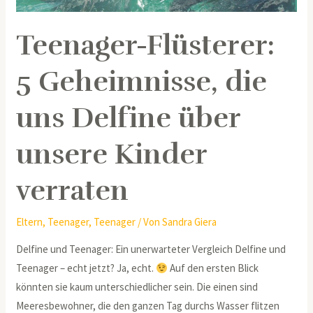
über
unsere
Teenager-Flüsterer:
Kinder
verraten
5 Geheimnisse, die
uns Delfine über
unsere Kinder
verraten
Eltern
,
Teenager
,
Teenager
/ Von
Sandra Giera
Delfine und Teenager: Ein unerwarteter Vergleich Delfine und
Teenager – echt jetzt? Ja, echt.
Auf den ersten Blick
könnten sie kaum unterschiedlicher sein. Die einen sind
Meeresbewohner, die den ganzen Tag durchs Wasser flitzen