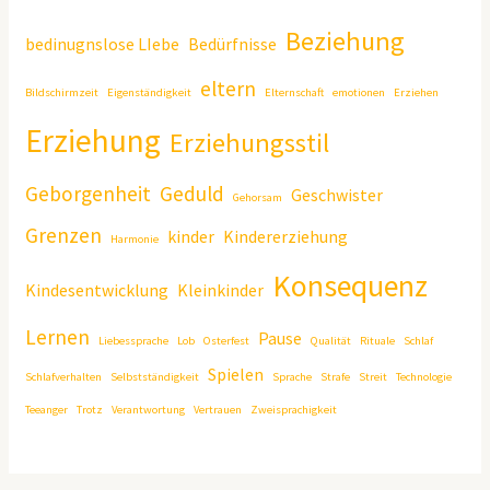
Beziehung
bedinugnslose LIebe
Bedürfnisse
eltern
Bildschirmzeit
Eigenständigkeit
Elternschaft
emotionen
Erziehen
Erziehung
Erziehungsstil
Geborgenheit
Geduld
Geschwister
Gehorsam
Grenzen
kinder
Kindererziehung
Harmonie
Konsequenz
Kindesentwicklung
Kleinkinder
Lernen
Pause
Liebessprache
Lob
Osterfest
Qualität
Rituale
Schlaf
Spielen
Schlafverhalten
Selbstständigkeit
Sprache
Strafe
Streit
Technologie
Teeanger
Trotz
Verantwortung
Vertrauen
Zweisprachigkeit