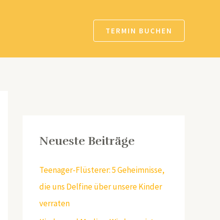
TERMIN BUCHEN
Neueste Beiträge
Teenager-Flüsterer: 5 Geheimnisse,
die uns Delfine über unsere Kinder
verraten