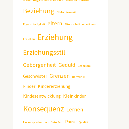
Beziehung
Bildschirmzeit
eltern
Eigenständigkeit
Elternschaft
emotionen
Erziehung
Erziehen
Erziehungsstil
Geborgenheit
Geduld
Gehorsam
Grenzen
Geschwister
Harmonie
kinder
Kindererziehung
Kindesentwicklung
Kleinkinder
Konsequenz
Lernen
Pause
Liebessprache
Lob
Osterfest
Qualität