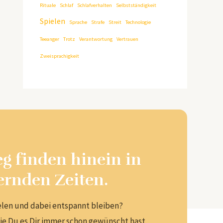
Rituale
Schlaf
Schlafverhalten
Selbstständigkeit
Spielen
Sprache
Strafe
Streit
Technologie
Teeanger
Trotz
Verantwortung
Vertrauen
Zweisprachigkeit
g finden hinein in
ernden Zeiten.
elen und dabei entspannt bleiben?
wie Du es Dir immer schon gewünscht hast.