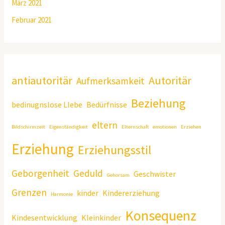
März 2021
Februar 2021
antiautoritär
Autoritär
Aufmerksamkeit
Beziehung
bedinugnslose LIebe
Bedürfnisse
eltern
Bildschirmzeit
Eigenständigkeit
Elternschaft
emotionen
Erziehen
Erziehung
Erziehungsstil
Geborgenheit
Geduld
Geschwister
Gehorsam
Grenzen
kinder
Kindererziehung
Harmonie
Konsequenz
Kindesentwicklung
Kleinkinder