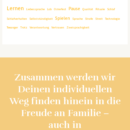
Lernen
Pause
Liebessprache
Lob
Osterfest
Qualität
Rituale
Schlaf
Spielen
Schlafverhalten
Selbstständigkeit
Sprache
Strafe
Streit
Technologie
Teeanger
Trotz
Verantwortung
Vertrauen
Zweisprachigkeit
Zusammen werden wir
Deinen individuellen
Weg finden hinein in die
Freude an Familie –
auch in