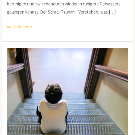
beruhigen und zwischendurch wieder in ruhigere Gewässers
gelangen kannst. Der Schrei-Tsunami: Verstehen, was […]
weiterlesen »
Die
universelle
Konsequenz
für
Grundschulkinder
(5-
12
Jahre)