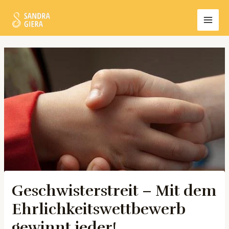
Zum
MAI
Inhalt
MEN
springen
Post
navigation
Geschwisterstreit – Mit dem
Ehrlichkeitswettbewerb
gewinnt jeder!