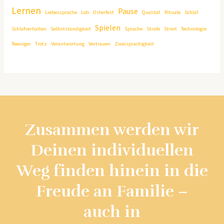
Lernen
Pause
Liebessprache
Lob
Osterfest
Qualität
Rituale
Schlaf
Spielen
Schlafverhalten
Selbstständigkeit
Sprache
Strafe
Streit
Technologie
Teeanger
Trotz
Verantwortung
Vertrauen
Zweisprachigkeit
Zusammen werden wir
Deinen individuellen
Weg finden hinein in die
Freude an Familie –
auch in