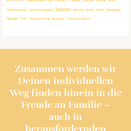
Liebessprache
Lob
Osterfest
Qualität
Rituale
Schlaf
Spielen
Schlafverhalten
Selbstständigkeit
Sprache
Strafe
Streit
Technologie
Teeanger
Trotz
Verantwortung
Vertrauen
Zweisprachigkeit
Zusammen werden wir
Deinen individuellen
Weg finden hinein in die
Freude an Familie –
auch in
herausfordernden