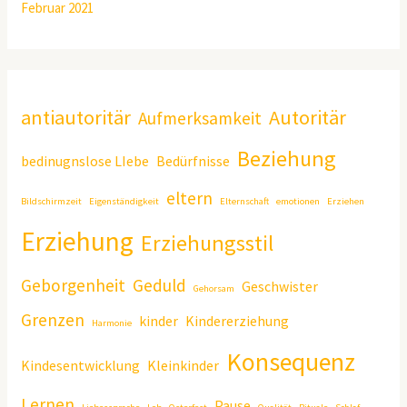
Februar 2021
antiautoritär
Autoritär
Aufmerksamkeit
Beziehung
bedinugnslose LIebe
Bedürfnisse
eltern
Bildschirmzeit
Eigenständigkeit
Elternschaft
emotionen
Erziehen
Erziehung
Erziehungsstil
Geborgenheit
Geduld
Geschwister
Gehorsam
Grenzen
kinder
Kindererziehung
Harmonie
Konsequenz
Kindesentwicklung
Kleinkinder
Lernen
Pause