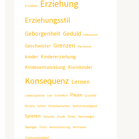
Erziehung
Erziehen
Erziehungsstil
Geborgenheit
Geduld
Gehorsam
Grenzen
Geschwister
Harmonie
kinder
Kindererziehung
Kindesentwicklung
Kleinkinder
Konsequenz
Lernen
Pause
Liebessprache
Lob
Osterfest
Qualität
Rituale
Schlaf
Schlafverhalten
Selbstständigkeit
Spielen
Sprache
Strafe
Streit
Technologie
Teeanger
Trotz
Verantwortung
Vertrauen
Zweisprachigkeit