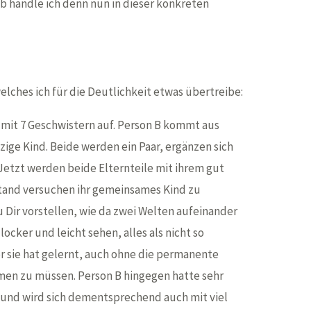
 handle ich denn nun in dieser konkreten
welches ich für die Deutlichkeit etwas übertreibe:
e mit 7 Geschwistern auf. Person B kommt aus
nzige Kind. Beide werden ein Paar, ergänzen sich
Jetzt werden beide Elternteile mit ihrem gut
tand versuchen ihr gemeinsames Kind zu
 Dir vorstellen, wie da zwei Welten aufeinander
locker und leicht sehen, alles als nicht so
r sie hat gelernt, auch ohne die permanente
en zu müssen. Person B hingegen hatte sehr
 und wird sich dementsprechend auch mit viel