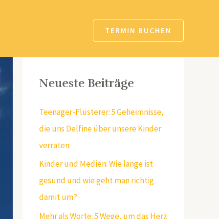
TERMIN BUCHEN
Neueste Beiträge
Teenager-Flüsterer: 5 Geheimnisse,
die uns Delfine über unsere Kinder
verraten
Kinder und Medien: Wie lange ist
gesund und wie geht man richtig
damit um?
Mehr als Worte: 5 Wege, um das Herz