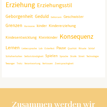
Erziehung
Erziehungsstil
Geborgenheit
Geduld
Geschwister
Gehorsam
Grenzen
kinder
Kindererziehung
Harmonie
Konsequenz
Kindesentwicklung
Kleinkinder
Lernen
Pause
Liebessprache
Lob
Osterfest
Qualität
Rituale
Schlaf
Spielen
Schlafverhalten
Selbstständigkeit
Sprache
Strafe
Streit
Technologie
Teeanger
Trotz
Verantwortung
Vertrauen
Zweisprachigkeit
Zusammen werden wir