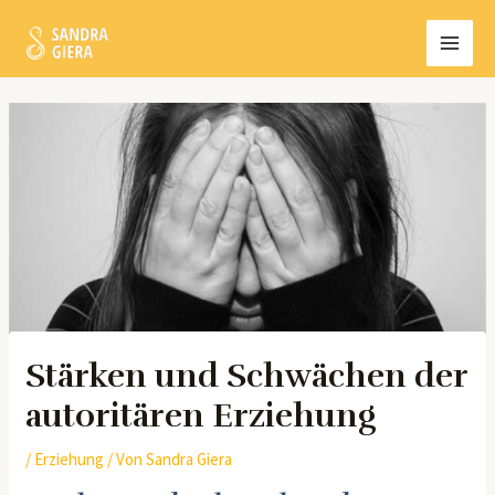
Zum
MAI
Inhalt
MEN
springen
Post
navigation
Stärken und Schwächen der
autoritären Erziehung
/
Erziehung
/ Von
Sandra Giera