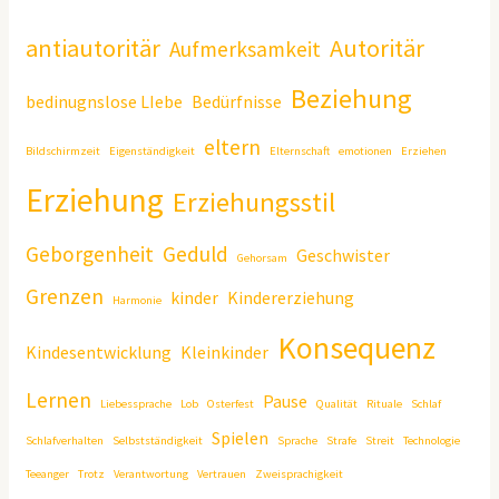
antiautoritär
Autoritär
Aufmerksamkeit
Beziehung
bedinugnslose LIebe
Bedürfnisse
eltern
Bildschirmzeit
Eigenständigkeit
Elternschaft
emotionen
Erziehen
Erziehung
Erziehungsstil
Geborgenheit
Geduld
Geschwister
Gehorsam
Grenzen
kinder
Kindererziehung
Harmonie
Konsequenz
Kindesentwicklung
Kleinkinder
Lernen
Pause
Liebessprache
Lob
Osterfest
Qualität
Rituale
Schlaf
Spielen
Schlafverhalten
Selbstständigkeit
Sprache
Strafe
Streit
Technologie
Teeanger
Trotz
Verantwortung
Vertrauen
Zweisprachigkeit