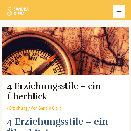
Zum
MAI
Inhalt
MEN
springen
Post
navigation
4 Erziehungsstile – ein
Überblick
/
Erziehung
/ Von
Sandra Giera
4 Erziehungsstile – ein