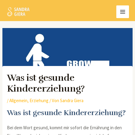
Zum
MAI
Inhalt
MEN
springen
Post
navigation
Was ist gesunde
Kindererziehung?
/
Allgemein
,
Erziehung
/ Von
Sandra Giera
Was ist gesunde Kindererziehung?
Bei dem Wort gesund, kommt mir sofort die Ernährung in den