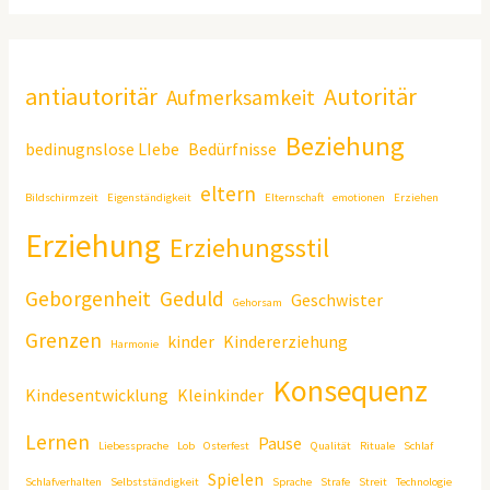
antiautoritär
Autoritär
Aufmerksamkeit
Beziehung
bedinugnslose LIebe
Bedürfnisse
eltern
Bildschirmzeit
Eigenständigkeit
Elternschaft
emotionen
Erziehen
Erziehung
Erziehungsstil
Geborgenheit
Geduld
Geschwister
Gehorsam
Grenzen
kinder
Kindererziehung
Harmonie
Konsequenz
Kindesentwicklung
Kleinkinder
Lernen
Pause
Liebessprache
Lob
Osterfest
Qualität
Rituale
Schlaf
Spielen
Schlafverhalten
Selbstständigkeit
Sprache
Strafe
Streit
Technologie