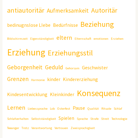
antiautoritär
Autoritär
Aufmerksamkeit
Beziehung
bedinugnslose LIebe
Bedürfnisse
eltern
Bildschirmzeit
Eigenständigkeit
Elternschaft
emotionen
Erziehen
Erziehung
Erziehungsstil
Geborgenheit
Geduld
Geschwister
Gehorsam
Grenzen
kinder
Kindererziehung
Harmonie
Konsequenz
Kindesentwicklung
Kleinkinder
Lernen
Pause
Liebessprache
Lob
Osterfest
Qualität
Rituale
Schlaf
Spielen
Schlafverhalten
Selbstständigkeit
Sprache
Strafe
Streit
Technologie
Teeanger
Trotz
Verantwortung
Vertrauen
Zweisprachigkeit