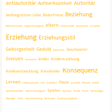
antiautoritär
Autoritär
Aufmerksamkeit
Beziehung
bedinugnslose LIebe
Bedürfnisse
eltern
Bildschirmzeit
Eigenständigkeit
Elternschaft
emotionen
Erziehen
Erziehung
Erziehungsstil
Geborgenheit
Geduld
Geschwister
Gehorsam
Grenzen
kinder
Kindererziehung
Harmonie
Konsequenz
Kindesentwicklung
Kleinkinder
Lernen
Pause
Liebessprache
Lob
Osterfest
Qualität
Rituale
Schlaf
Spielen
Schlafverhalten
Selbstständigkeit
Sprache
Strafe
Streit
Technologie
Teeanger
Trotz
Verantwortung
Vertrauen
Zweisprachigkeit