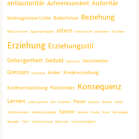
antiautoritär
Autoritär
Aufmerksamkeit
Beziehung
bedinugnslose LIebe
Bedürfnisse
eltern
Bildschirmzeit
Eigenständigkeit
Elternschaft
emotionen
Erziehen
Erziehung
Erziehungsstil
Geborgenheit
Geduld
Geschwister
Gehorsam
Grenzen
kinder
Kindererziehung
Harmonie
Konsequenz
Kindesentwicklung
Kleinkinder
Lernen
Pause
Liebessprache
Lob
Osterfest
Qualität
Rituale
Schlaf
Spielen
Schlafverhalten
Selbstständigkeit
Sprache
Strafe
Streit
Technologie
Teeanger
Trotz
Verantwortung
Vertrauen
Zweisprachigkeit