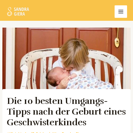
Zum
MAI
Inhalt
MEN
springen
Post
navigation
Die 10 besten Umgangs-
Tipps nach der Geburt eines
Geschwisterkindes