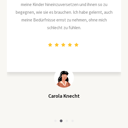
nzuversetzen und ihnen so zu
hinterfragen und mit Sandr
rauchen. Ich habe gelernt, auch
 ernst zu nehmen, ohne mich
cht zu fühlen.
Seminarte
Royal Ranger Seminar: „UMGAN
ola Knecht