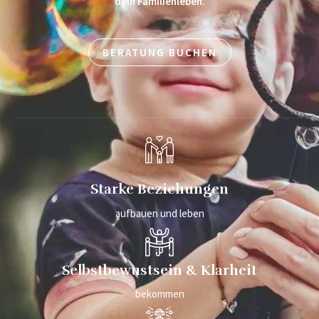
dein Familienleben.
BERATUNG BUCHEN
Starke Beziehungen
aufbauen und leben
Selbstbewustsein & Klarheit​
bekommen